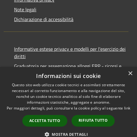
Note legali
Dichiarazione di accessibilità
Informative estese privacy e modelli per l'esercizio dei
diritti
Graduatoria per assegnazione alloggi ERP - ricorsi e
×
notifiche
Informazioni sui cookie
Questo sito web utilizza cookie tecnici e assimilati strettamente
necessari al corretto funzionamento e alla navigazione del sito,
nonché un cookie tecnico analitico al solo fine di elaborare
informazioni statistiche, aggregate e anonime.
RSS
Copyright © 2026 • Comune di
Per maggiori dettagli, può consultare la cookie policy al seguente
link
Accessibilità
Ancona • Powered by
Privacy
Municipium
Accesso
•
RIFIUTA TUTTO
ACCETTA TUTTO
Cookie
redazione
Mappa del sito
MOSTRA DETTAGLI