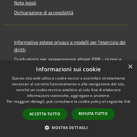
Note legali
Dichiarazione di accessibilità
Informative estese privacy e modelli per l'esercizio dei
diritti
Graduatoria per assegnazione alloggi ERP - ricorsi e
×
notifiche
Informazioni sui cookie
Questo sito web utilizza cookie tecnici e assimilati strettamente
necessari al corretto funzionamento e alla navigazione del sito,
nonché un cookie tecnico analitico al solo fine di elaborare
informazioni statistiche, aggregate e anonime.
RSS
Copyright © 2026 • Comune di
Per maggiori dettagli, può consultare la cookie policy al seguente
link
Accessibilità
Ancona • Powered by
Privacy
Municipium
Accesso
•
RIFIUTA TUTTO
ACCETTA TUTTO
Cookie
redazione
Mappa del sito
MOSTRA DETTAGLI