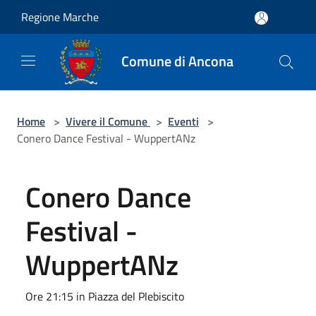
Salta al contenuto principale
Regione Marche
Comune di Ancona
Home
>
Vivere il Comune
>
Eventi
>
Conero Dance Festival - WuppertANz
Conero Dance
Festival -
WuppertANz
Ore 21:15 in Piazza del Plebiscito