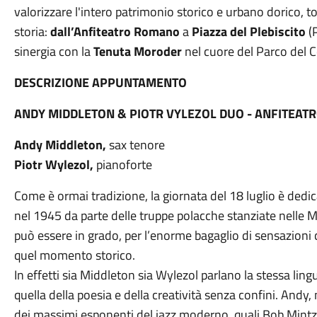
valorizzare l'intero patrimonio storico e urbano dorico, to
storia:
dall’Anfiteatro Romano
a
Piazza del Plebiscito
(P
sinergia con la
Tenuta Moroder
nel cuore del Parco del 
DESCRIZIONE APPUNTAMENTO
ANDY MIDDLETON & PIOTR VYLEZOL DUO - ANFITEATR
Andy Middleton,
sax tenore
Piotr Wylezol,
pianoforte
Come è ormai tradizione, la giornata del 18 luglio è dedi
nel 1945 da parte delle truppe polacche stanziate nelle
può essere in grado, per l’enorme bagaglio di sensazioni c
quel momento storico.
In effetti sia Middleton sia Wylezol parlano la stessa ling
quella della poesia e della creatività senza confini. Andy
dei massimi esponenti del jazz moderno, quali Bob Mintz