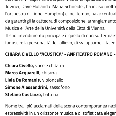
Towner, Dave Holland e Maria Schneider, ha inciso molto
l’orchestra di Lionel Hampton) e, nel tempo, ha accentuat
da garantirgli la cattedra di composizione, arrangiamento
Musica e l’Arte della Università della Città di Vienna.
Il suo intendimento principale è quello di non soffermarsi
far uscire la personalità dell’allievo, di svilupparne il tale
CHIARA CIVELLO "ACUSTICA" - ANFITEATRO ROMANO -
Chiara Civello,
voce e chitarra
Marco Acquarelli,
chitarra
Livia De Romanis,
violoncello
Simone Alessandrini,
sassofono
Stefano Costanzo,
batteria
Nome tra i più acclamati della scena contemporanea nazio
espressività in un orizzonte musicale di sofisticata eleganz