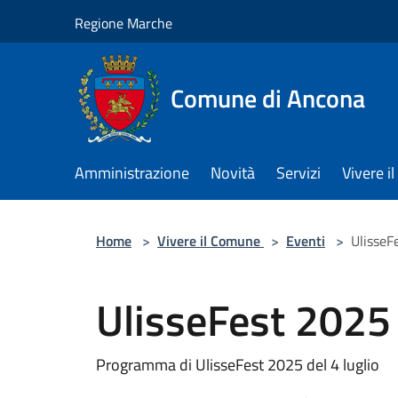
Salta al contenuto principale
Regione Marche
Comune di Ancona
Amministrazione
Novità
Servizi
Vivere 
Home
>
Vivere il Comune
>
Eventi
>
UlisseF
UlisseFest 2025
Programma di UlisseFest 2025 del 4 luglio