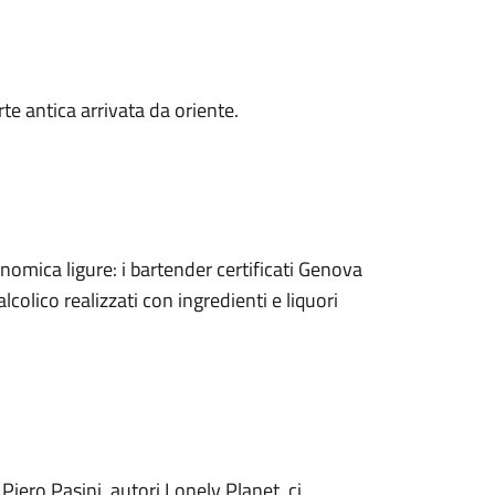
rte antica arrivata da oriente.
nomica ligure: i bartender certificati Genova
olico realizzati con ingredienti e liquori
iero Pasini, autori Lonely Planet, ci