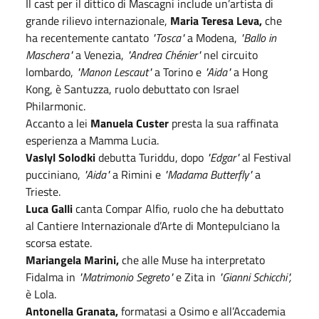
Il cast per il dittico di Mascagni include un’artista di
grande rilievo internazionale,
Maria Teresa Leva,
che
ha recentemente cantato
"Tosca"
a Modena,
"Ballo in
Maschera"
a Venezia,
"Andrea Chénier"
nel circuito
lombardo,
"Manon Lescaut"
a Torino e
"Aida"
a Hong
Kong, è Santuzza, ruolo debuttato con Israel
Philarmonic.
Accanto a lei
Manuela Custer
presta la sua raffinata
esperienza a Mamma Lucia.
Vaslyl Solodki
debutta Turiddu, dopo
"Edgar"
al Festival
pucciniano,
"Aida"
a Rimini e
"Madama Butterfly"
a
Trieste.
Luca Galli
canta Compar Alfio, ruolo che ha debuttato
al Cantiere Internazionale d’Arte di Montepulciano la
scorsa estate.
Mariangela Marini,
che alle Muse ha interpretato
Fidalma in
"Matrimonio Segreto"
e Zita in
"Gianni Schicchi",
è Lola.
Antonella Granata,
formatasi a Osimo e all’Accademia