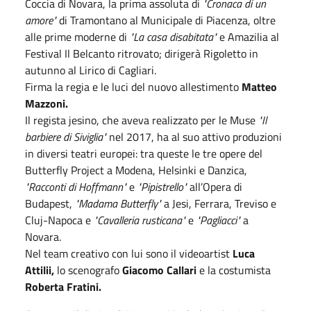
Coccia di Novara, la prima assoluta di
"Cronaca di un
amore"
di Tramontano al Municipale di Piacenza, oltre
alle prime moderne di
"La casa disabitata"
e Amazilia al
Festival Il Belcanto ritrovato; dirigerà Rigoletto in
autunno al Lirico di Cagliari.
Firma la regia e le luci del nuovo allestimento
Matteo
Mazzoni.
Il regista jesino, che aveva realizzato per le Muse
"Il
barbiere di Siviglia"
nel 2017, ha al suo attivo produzioni
in diversi teatri europei: tra queste le tre opere del
Butterfly Project a Modena, Helsinki e Danzica,
"Racconti di Hoffmann"
e
"Pipistrello"
all’Opera di
Budapest,
"Madama Butterfly"
a Jesi, Ferrara, Treviso e
Cluj-Napoca e
"Cavalleria rusticana"
e
"Pagliacci"
a
Novara.
Nel team creativo con lui sono il videoartist
Luca
Attilii,
lo scenografo
Giacomo Callari
e la costumista
Roberta Fratini.