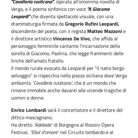
"Cavalleria rusticana"
, ispirata all’omonima novella di
Verga, e il poema sinfonico con voce
"A Giacomo
Leopardi"
che diventa spettacolo visuale, con una
drammaturgia firmata da
Gregorio Rufini Leopardi,
discendente del poeta, con il regista
Matteo Mazzoni
e
il direttore artistico
Vincenzo De Vivo,
che affida al
personaggio femminile cantante l’incarnazione della
sorella di Giacomo, Paolina, che legge frammenti delle
liriche dell’amato fratello.
Il mondo rurale evocato da Leopardi per "il natio borgo
selvaggio" si rispecchia nella piazza siciliana dove Verga
ambienta
"Cavalleria rusticana",
che è un mondo che
rimane immobile anche davanti alle vicende tragiche di
uomini e donne.
Enrico Lombardi
sarà il concertatore e il direttore del
dittico mascagnano.
Ha diretto
"Adelaide"
di Borgogna al Rossini Opera
Festival,
"Elisir d’amore"
nel Circuito lombardo e al