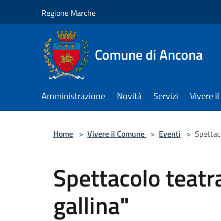
Salta al contenuto principale
Regione Marche
Comune di Ancona
Amministrazione
Novità
Servizi
Vivere 
Home
>
Vivere il Comune
>
Eventi
>
Spettaco
Spettacolo teatra
gallina"