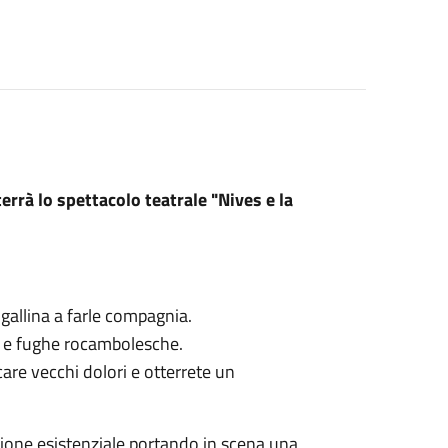
terrà lo spettacolo teatrale "Nives e la
allina a farle compagnia.
i e fughe rocambolesche.
are vecchi dolori e otterrete un
ione esistenziale portando in scena una