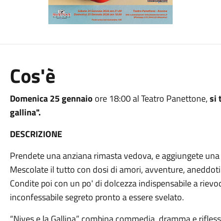
Cos'è
Domenica 25 gennaio
ore 18:00 al Teatro Panettone,
si 
gallina".
DESCRIZIONE
Prendete una anziana rimasta vedova, e aggiungete una g
Mescolate il tutto con dosi di amori, avventure, aneddot
Condite poi con un po' di dolcezza indispensabile a rievoc
inconfessabile segreto pronto a essere svelato.
“Nives e la Gallina” combina commedia, dramma e rifless