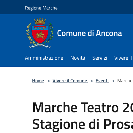
Salta al contenuto principale
Regione Marche
Comune di Ancona
Amministrazione
Novità
Servizi
Vivere 
Home
>
Vivere il Comune
>
Eventi
>
Marche 
Marche Teatro 
Stagione di Pros