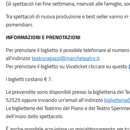
Gli spettacoli nei fine settimana, riservati alle famiglie, 
Tra spettacoli di nuova produzione e best seller vanno in s
pomeridiani.
INFORMAZIONI E PRENOTAZIONI
Per prenotare il biglietto è possibile telefonare al nume
all'indirizzo
teatroragazzi@marcheteatro.it
.
Per prenotare il biglietto su Vivaticket cliccare su questo
I biglietti costano € 7.
Le prevendite sono disponibili presso la biglietteria del
52525 oppure inviando un'email all'indirizzo
biglietteri
Le biglietterie del Teatrino del Piano e del Teatro Speri
dell'inizio dello spettacolo.
È anche possibile acquistare un miniabbonamento per tutti