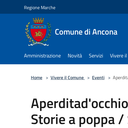
Salta al contenuto principale
Regione Marche
Comune di Ancona
Amministrazione
Novità
Servizi
Vivere 
Home
>
Vivere il Comune
>
Eventi
>
Aperdit
Aperditad'occhi
Storie a poppa / 