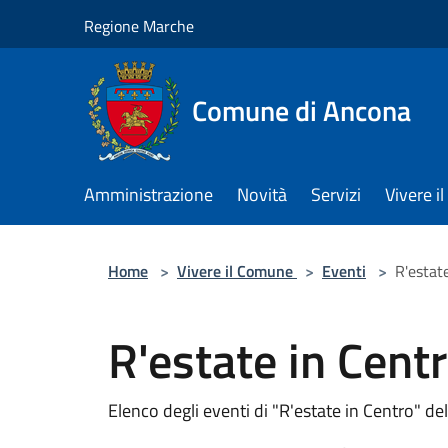
Salta al contenuto principale
Regione Marche
Comune di Ancona
Amministrazione
Novità
Servizi
Vivere 
Home
>
Vivere il Comune
>
Eventi
>
R'estat
R'estate in Cent
Elenco degli eventi di "R'estate in Centro" de