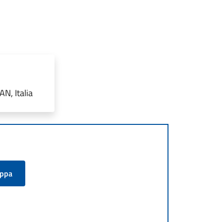
N, Italia
appa