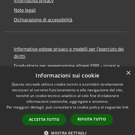
Informativa privacy
Note legali
Dichiarazione di accessibilità
Informative estese privacy e modelli per l'esercizio dei
diritti
Graduatoria per assegnazione alloggi ERP - ricorsi e
×
notifiche
Informazioni sui cookie
Questo sito web utilizza cookie tecnici e assimilati strettamente
necessari al corretto funzionamento e alla navigazione del sito,
nonché un cookie tecnico analitico al solo fine di elaborare
informazioni statistiche, aggregate e anonime.
RSS
Copyright © 2026 • Comune di
Per maggiori dettagli, può consultare la cookie policy al seguente
link
Accessibilità
Ancona • Powered by
Privacy
Municipium
Accesso
•
RIFIUTA TUTTO
ACCETTA TUTTO
Cookie
redazione
Mappa del sito
MOSTRA DETTAGLI