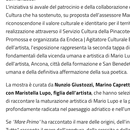
L'iniziativa si avvale del patrocinio e della collaborazione
Cultura che ha sostenuto, su proposta dell’assessore Mar
riconoscendone il valore culturale e identitario per il ter
realizzazione attraverso il Servizio Cultura della Pinacote
Promossa e organizzata da Endeca | Agitatore Culturale ET
dell’artista, l'esposizione rappresenta la seconda tappa d
fondamentali della vicenda umana e artistica di Mario Lu
dell'artista, Ancona, città della formazione e San Benedet
umana e della definitiva affermazione della sua poetica.
La mostra è curata da
Nunzio Giustozzi, Marino Caprett
con Maristella Lupo, figlia dell’artista
, che hanno selez
di raccontare la maturazione artistica di Mario Lupo e la 
profondamente radicata nel paesaggio adriatico e nell'um
Se
"Mare Primo"
ha raccontato il mare delle origini, dell'
Tutto" racconta il mare dell'apertura, della crescita e del