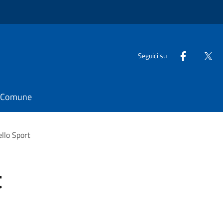
Seguici su
il Comune
ello Sport
t