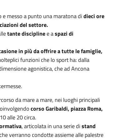
o e messo a punto una maratona di
dieci ore
iazioni del settore.
lle
tante discipline
e a
spazi di
asione in più da offrire a tutte le famiglie,
lteplici funzioni che lo sport ha: dalla
lla dimensione agonistica, che ad Ancona
 kermesse.
rcorso da mare a mare, nei luoghi principali
coinvolgendo
corso Garibaldi, piazza Roma,
10 alle 20 circa.
formativa
, articolata in una serie di
stand
à che verranno condotte assieme alle palestre