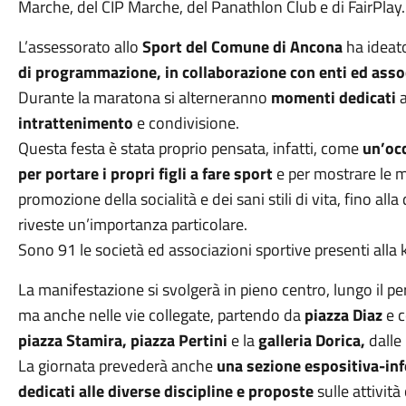
Marche, del CIP Marche, del Panathlon Club e di FairPlay.
L’assessorato allo
Sport del Comune di Ancona
ha ideat
di programmazione, in collaborazione con enti ed assoc
Durante la maratona si alterneranno
momenti dedicati
a
intrattenimento
e condivisione.
Questa festa è stata proprio pensata, infatti, come
un’occ
per portare i propri figli a fare sport
e per mostrare le mo
promozione della socialità e dei sani stili di vita, fino a
riveste un’importanza particolare.
Sono 91 le società ed associazioni sportive presenti alla
La manifestazione si svolgerà in pieno centro, lungo il pe
ma anche nelle vie collegate, partendo da
piazza Diaz
e 
piazza Stamira, piazza Pertini
e la
galleria Dorica,
dalle 
La giornata prevederà anche
una sezione espositiva-in
dedicati alle diverse discipline e proposte
sulle attivit