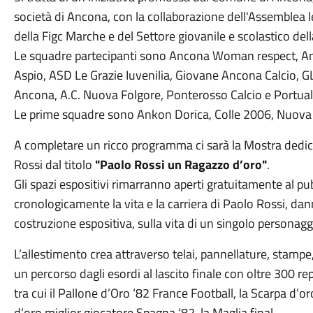
società di Ancona, con la collaborazione dell'Assemblea l
della Figc Marche e del Settore giovanile e scolastico dell
Le squadre partecipanti sono Ancona Woman respect, An
Aspio, ASD Le Grazie Iuvenilia, Giovane Ancona Calcio, G
Ancona, A.C. Nuova Folgore, Ponterosso Calcio e Portuali
Le prime squadre sono Ankon Dorica, Colle 2006, Nuova A
A completare un ricco programma ci sarà la Mostra dedi
Rossi dal titolo
"Paolo Rossi un Ragazzo d’oro"
.
Gli spazi espositivi rimarranno aperti gratuitamente al pu
cronologicamente la vita e la carriera di Paolo Rossi, dann
costruzione espositiva, sulla vita di un singolo personagg
L’allestimento crea attraverso telai, pannellature, stamp
un percorso dagli esordi al lascito finale con oltre 300 reper
tra cui il Pallone d’Oro ‘82 France Football, la Scarpa d’
d’oro miglior giocatore Spagna ‘82, la Maglia final