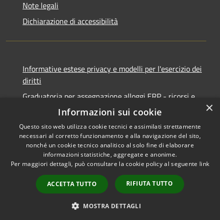
Note legali
Dichiarazione di accessibilità
Informative estese privacy e modelli per l'esercizio dei
diritti
Graduatoria per assegnazione alloggi ERP - ricorsi e
×
notifiche
Informazioni sui cookie
Questo sito web utilizza cookie tecnici e assimilati strettamente
necessari al corretto funzionamento e alla navigazione del sito,
nonché un cookie tecnico analitico al solo fine di elaborare
informazioni statistiche, aggregate e anonime.
RSS
Copyright © 2026 • Comune di
Per maggiori dettagli, può consultare la cookie policy al seguente
link
Accessibilità
Ancona • Powered by
Privacy
Municipium
Accesso
•
RIFIUTA TUTTO
ACCETTA TUTTO
Cookie
redazione
Mappa del sito
MOSTRA DETTAGLI