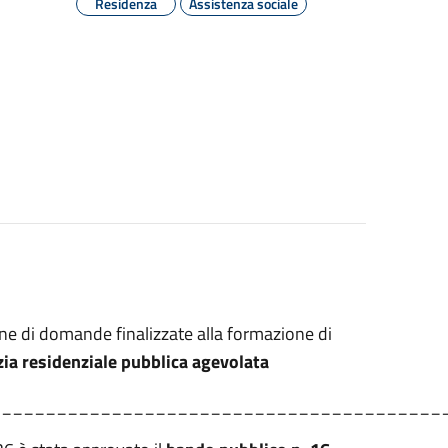
Residenza
Assistenza sociale
ne di domande finalizzate alla formazione di
izia residenziale pubblica agevolata
_________________________________________