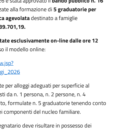
6 è stata approvato il
bando pubblico n. 16
zate alla formazione di
5 graduatorie per
ica agevolata
destinato a famiglie
39.701,19.
ate esclusivamente on-line dalle ore 12
so il modello online:
w.jsp?
gi_2026
per alloggi adeguati per superficie al
ti da n. 1 persona, n. 2 persone, n. 4
nto, formulate n. 5 graduatorie tenendo conto
dei componenti del nucleo familiare.
egnatario deve risultare in possesso dei