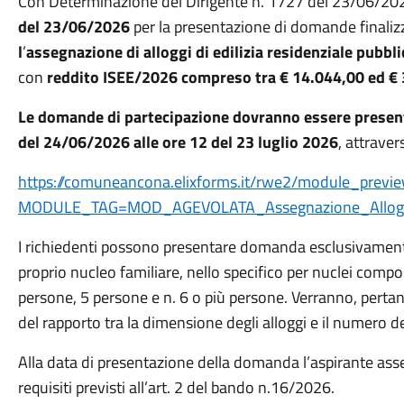
Con Determinazione del Dirigente n. 1727 del 23/06/202
del 23/06/2026
per la presentazione di domande finaliz
l
’
assegnazione di alloggi di edilizia residenziale pubbl
con
reddito ISEE/2026 compreso tra € 14.044,00 ed € 
Le domande di partecipazione dovranno essere present
del 24/06/2026 alle ore 12 del 23 luglio 2026
, attraver
https://comuneancona.elixforms.it/rwe2/module_previe
MODULE_TAG=MOD_AGEVOLATA_Assegnazione_Allog
I richiedenti possono presentare domanda esclusivamente 
proprio nucleo familiare, nello specifico per nuclei compos
persone, 5 persone e n. 6 o più persone. Verranno, perta
del rapporto tra la dimensione degli alloggi e il numero 
Alla data di presentazione della domanda l’aspirante ass
requisiti previsti all’art. 2 del bando n.16/2026.