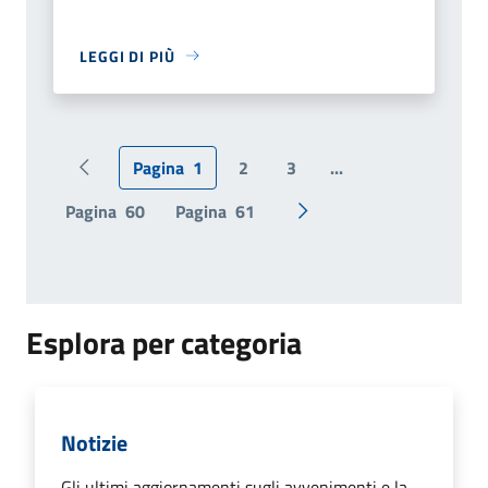
LEGGI DI PIÙ
Pagina
1
2
3
...
Pagina precedente
Pagina
60
Pagina
61
Pagina successiva
Esplora per categoria
Notizie
Gli ultimi aggiornamenti sugli avvenimenti e la