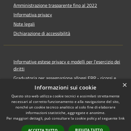
Amministrazione trasparente fino al 2022
Informativa privacy
Note legali
Dichiarazione di accessibilità
Informative estese privacy e modelli per l'esercizio dei
diritti
Graduatoria per assegnazione alloggi ERP - ricorsi e
×
notifiche
Informazioni sui cookie
Questo sito web utilizza cookie tecnici e assimilati strettamente
necessari al corretto funzionamento e alla navigazione del sito,
nonché un cookie tecnico analitico al solo fine di elaborare
informazioni statistiche, aggregate e anonime.
RSS
Copyright © 2026 • Comune di
Per maggiori dettagli, può consultare la cookie policy al seguente
link
Accessibilità
Ancona • Powered by
Privacy
Municipium
Accesso
•
RIFIUTA TUTTO
ACCETTA TUTTO