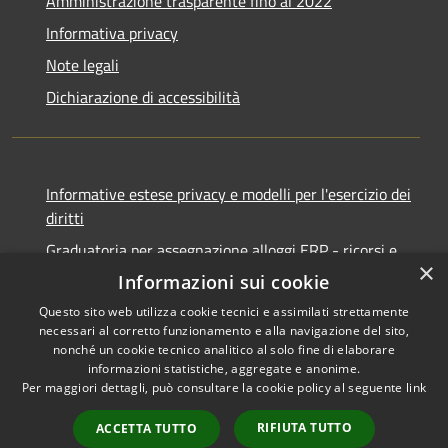
Amministrazione trasparente fino al 2022
Informativa privacy
Note legali
Dichiarazione di accessibilità
Informative estese privacy e modelli per l'esercizio dei
diritti
Graduatoria per assegnazione alloggi ERP - ricorsi e
×
notifiche
Informazioni sui cookie
Questo sito web utilizza cookie tecnici e assimilati strettamente
necessari al corretto funzionamento e alla navigazione del sito,
nonché un cookie tecnico analitico al solo fine di elaborare
informazioni statistiche, aggregate e anonime.
RSS
Copyright © 2026 • Comune di
Per maggiori dettagli, può consultare la cookie policy al seguente
link
Accessibilità
Ancona • Powered by
Privacy
Municipium
Accesso
•
RIFIUTA TUTTO
ACCETTA TUTTO
Cookie